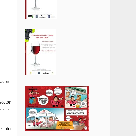
vedra,
sector
y a la
e hilo