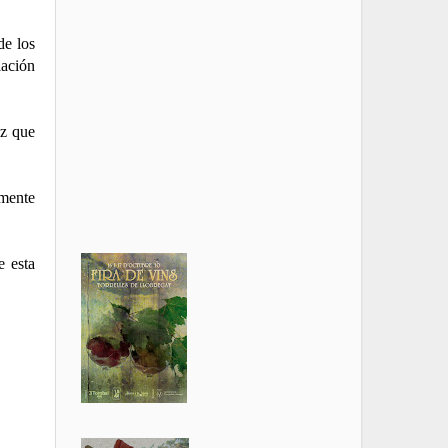
de los
iación
ez que
mente
e esta