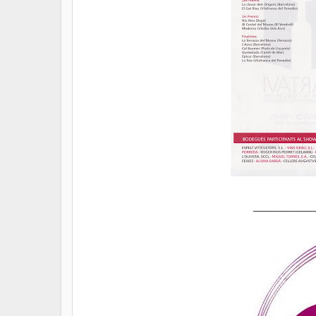
___________