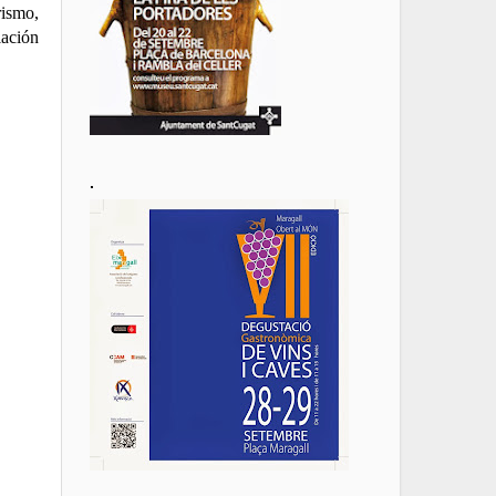
rismo,
iación
.