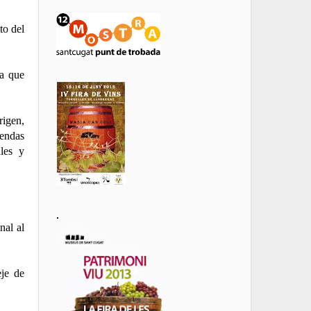
to del
ea que
rigen,
iendas
ales y
.
nal al
eje de