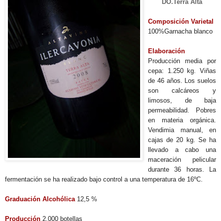
DO.Terra Alta
Composición Varietal
100%Garnacha blanco
Elaboración
Producción media por
cepa: 1.250 kg. Viñas
de 46 años. Los suelos
son calcáreos y
limosos, de baja
permeabilidad. Pobres
en materia orgánica.
Vendimia manual, en
cajas de 20 kg. Se ha
llevado a cabo una
maceración pelicular
durante 36 horas. La
fermentación se ha realizado bajo control a una temperatura de 16ºC.
Graduación Alcohólica
12,5 %
Producción
2.000 botellas