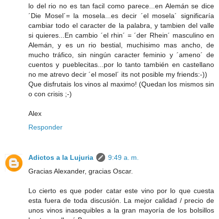
lo del rio no es tan facil como parece...en Alemán se dice
´Die Mosel´= la mosela...es decir ´el mosela´ significaría
cambiar todo el caracter de la palabra, y tambien del valle
si quieres...En cambio ´el rhin´ = ´der Rhein´ masculino en
Alemán, y es un rio bestial, muchisimo mas ancho, de
mucho tráfico, sin ningún caracter feminio y ´ameno´ de
cuentos y pueblecitas...por lo tanto también en castellano
no me atrevo decir ´el mosel´ its not posible my friends:-))
Que disfrutais los vinos al maximo! (Quedan los mismos sin
o con crisis ;-)
Alex
Responder
Adictos a la Lujuria
9:49 a. m.
Gracias Alexander, gracias Oscar.
Lo cierto es que poder catar este vino por lo que cuesta
esta fuera de toda discusión. La mejor calidad / precio de
unos vinos inasequibles a la gran mayoría de los bolsillos