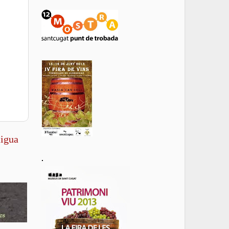
tigua
.