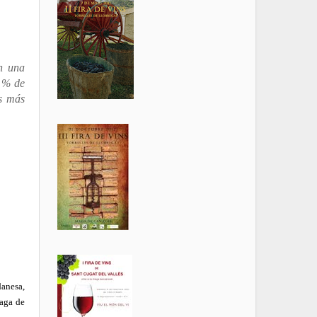
n una
0 % de
as más
anesa,
Baga de