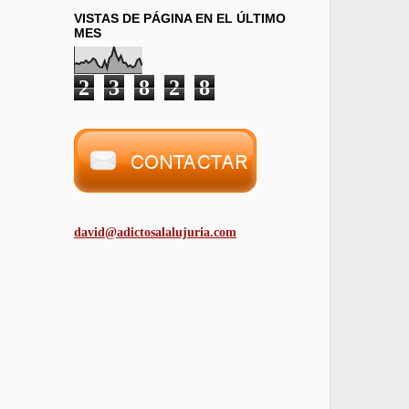
VISTAS DE PÁGINA EN EL ÚLTIMO
MES
2
3
8
2
8
david@adictosalalujuria.com