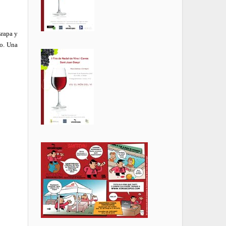
srapa y
do. Una