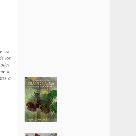
ue con
de los
odes.
ene la
ntes a