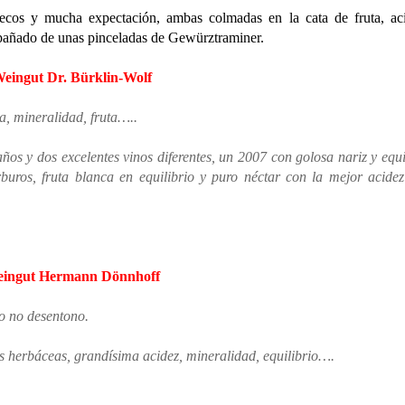
cos y mucha expectación, ambas colmadas en la cata de fruta, aci
mpañado de unas pinceladas de Gewürztraminer.
eingut Dr. Bürklin-Wolf
a, mineralidad, fruta…..
ños y dos excelentes vinos diferentes, un 2007 con golosa nariz y equi
buros, fruta blanca en equilibrio y puro néctar con la mejor acide
ingut Hermann Dönnhoff
to no desentono.
as herbáceas, grandísima acidez, mineralidad, equilibrio….