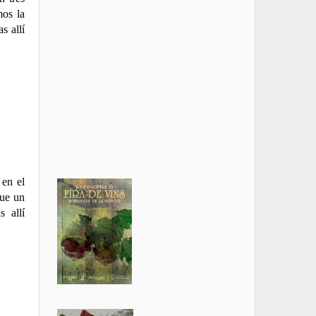
mos la
s allí
 en el
que un
 allí