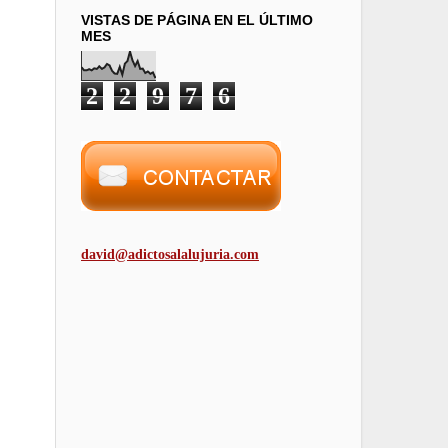
VISTAS DE PÁGINA EN EL ÚLTIMO
MES
2
2
9
7
6
david@adictosalalujuria.com