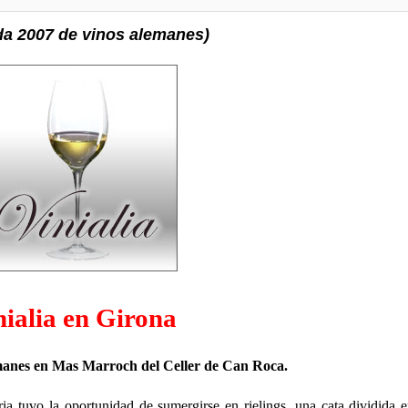
ada 2007 de vinos alemanes)
nialia en Girona
emanes en Mas Marroch del Celler de Can Roca.
ia tuvo la oportunidad de sumergirse en rielings, una cata dividida e