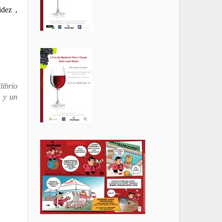
dez ,
librio
z y un