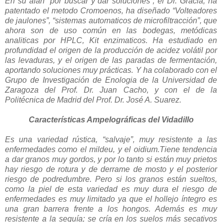
En su afán “por buscar y dar soluciones”, el Dr. Gracia, ha
patentado el metodo Cromoenos, ha diseñado “Volteadores
de jaulones”, “sistemas automaticos de microfiltracción”, que
ahora son de uso común en las bodegas, metódicas
analiticas por HPLC, Kit enzimaticos. Ha estudiado en
profundidad el origen de la producción de acidez volátil por
las levaduras, y el origen de las paradas de fermentación,
aportando soluciones muy prácticas. Y ha colaborado con el
Grupo de Investigación de Enologia de la Universidad de
Zaragoza del Prof. Dr. Juan Cacho, y con el de la
Politécnica de Madrid del Prof. Dr. José A. Suarez.
Características Ampelográficas del Vidadillo
Es una variedad rústica, “salvaje”, muy resistente a las
enfermedades como el mildeu, y el oidium.Tiene tendencia
a dar granos muy gordos, y por lo tanto si están muy prietos
hay riesgo de rotura y de derrame de mosto y el posterior
riesgo de podredumbre. Pero si los granos están sueltos,
como la piel de esta variedad es muy dura el riesgo de
enfermedades es muy limitado ya que el hollejo íntegro es
una gran barrera frente a los hongos. Además es muy
resistente a la sequía; se cría en los suelos más secativos