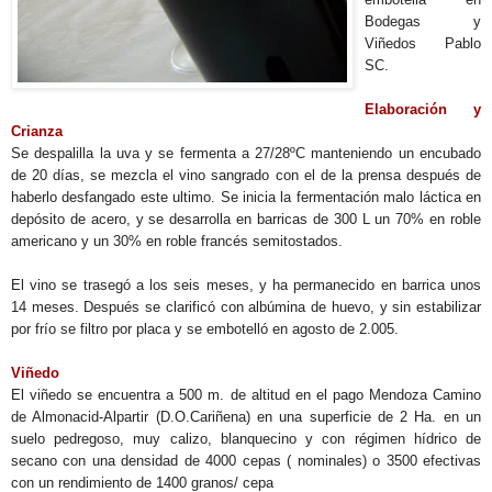
Bodegas y
Viñedos Pablo
SC.
Elaboración y
Crianza
Se despalilla la uva y se fermenta a 27/28ºC manteniendo un encubado
de 20 días, se mezcla el vino sangrado con el de la prensa después de
haberlo desfangado este ultimo. Se inicia la fermentación malo láctica en
depósito de acero, y se desarrolla en barricas de 300 L un 70% en roble
americano y un 30% en roble francés semitostados.
El vino se trasegó a los seis meses, y ha permanecido en barrica unos
14 meses. Después se clarificó con albúmina de huevo, y sin estabilizar
por frío se filtro por placa y se embotelló en agosto de 2.005.
Viñedo
El viñedo se encuentra a 500 m. de altitud en el pago Mendoza Camino
de Almonacid-Alpartir (D.O.Cariñena) en una superficie de 2 Ha. en un
suelo pedregoso, muy calizo, blanquecino y con régimen hídrico de
secano con una densidad de 4000 cepas ( nominales) o 3500 efectivas
con un rendimiento de 1400 granos/ cepa