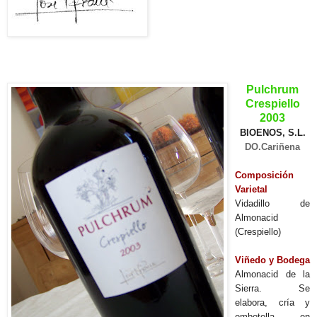
_____________________________________________
Pulchrum
Crespiello
2003
BIOENOS, S.L.
DO.Cariñena
Composición
Varietal
Vidadillo de
Almonacid
(Crespiello)
Viñedo y Bodega
Almonacid de la
Sierra. Se
elabora, cría y
embotella en