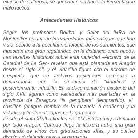
exceso de sulfuroso, se quedaban sin hacer la fermentación
malo láctica.
Antecedentes Históricos
Según los profesores Boubal y Galet del INRA de
Montpellier es una de las variedades más antiguas que han
visto, debido a la peculiar morfología de los sarmientos, que
muestran una gran regularidad en la distancia entre nudos.
Las reseñas históricas sobre esta variedad –Archivo de la
Catedral de La Seo- revelan que está plantada en Aragón
desde el siglo XII, y el vidadillo figura con el nombre de
crespiello, que en archivos posteriores comienza a
denominarse con la sinonimia de “vidadico” y
posteriormente vidadillo. En la documentación existente del
siglo XVIII figuran como variedades más plantadas en la
provincia de Zaragoza “la gengibera” (tempranillo), el
crucillón (antiguo nombre de la mazuela ó cariñena) y la
vidadico y finalmente aparece la garnacha.
Desde el siglo XVIII a finales del XIX estaba muy extendido
por todo Aragón. Cuando llegó la filoxera hubo una gran
demanda de vinos con graduaciones altas, y su cultivo
disminuyó dejando paso a la garnacha.