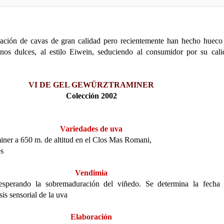
ación de cavas de gran calidad pero recientemente han hecho hueco
nos dulces, al estilo
Eiwein
, seduciendo al consumidor por su cal
VI DE GEL
GEWÜRZTRAMINER
Colección 2002
Variedades de uva
iner
a 650 m. de altitud en el
Clos
Mas
Romani
,
es
Vendimia
 esperando la
sobremaduración
del viñedo.
Se determina la fecha 
is sensorial de la uva
Elaboración