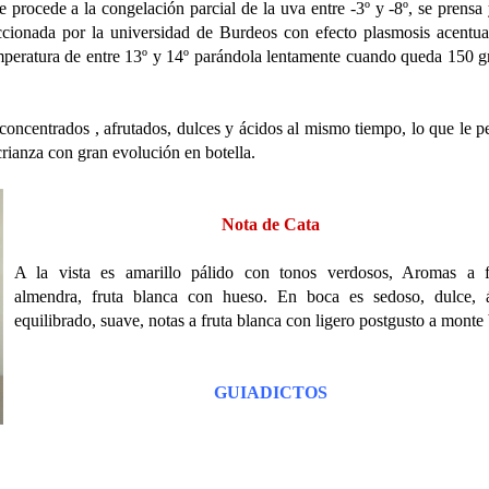
e procede a la congelación parcial de la uva entre -3º y -8º, se prensa
ccionada por la universidad de Burdeos con efecto
plasmosis
acentua
mperatura de entre 13º y 14º parándola lentamente cuando queda 150
g
 concentrados ,
afrutados
, dulces y ácidos al mismo tiempo, lo que le p
rianza con gran evolución en botella.
Nota de Cata
A la vista es amarillo
pálido
con tonos verdosos, Aromas a fl
almendra, fruta blanca con hueso. En boca es sedoso, dulce,
equilibrado, suave, notas a fruta blanca con ligero
postgusto
a monte 
GUIADICTOS