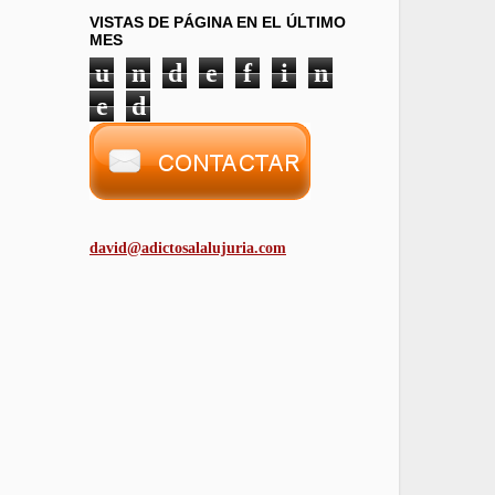
VISTAS DE PÁGINA EN EL ÚLTIMO
MES
u
n
d
e
f
i
n
e
d
david@adictosalalujuria.com