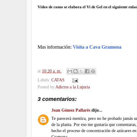
Vídeo
de como se elabora el Vi de Gel en el siguiente enla
Mas información:
Visita a Cava
Gramona
at
10:20 a. m.
Labels:
CATAS
Posted by
Adictos a la Lujuria
3 comentarios:
Joan Gómez Pallarès
dijo...
Te parecerá mentira, pero no he probado jamás un 
de la planta. Por eso me gustaría que comentaras,
hecho el proceso de concentración de azúcares en 
Gramona.