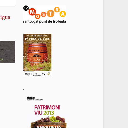
tigua
.