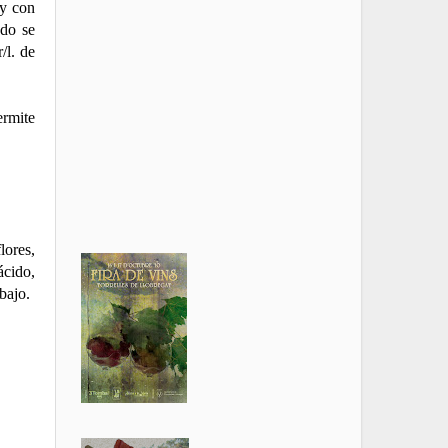
 y con
do se
r
/l. de
ermite
ores,
ácido
,
bajo.